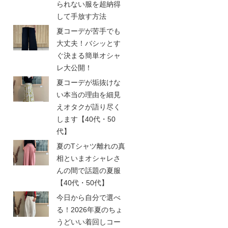
られない服を超納得
して手放す方法
夏コーデが苦手でも
大丈夫！バシッとす
ぐ決まる簡単オシャ
レ大公開！
夏コーデが垢抜けな
い本当の理由を細見
えオタクが語り尽く
します【40代・50
代】
夏のTシャツ離れの真
相といまオシャレさ
んの間で話題の夏服
【40代・50代】
今日から自分で選べ
る！2026年夏のちょ
うどいい着回しコー