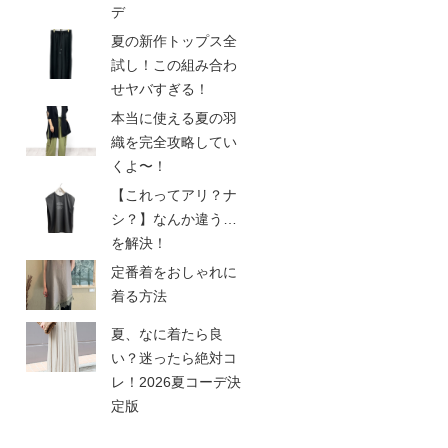
デ
夏の新作トップス全
試し！この組み合わ
せヤバすぎる！
本当に使える夏の羽
織を完全攻略してい
くよ〜！
【これってアリ？ナ
シ？】なんか違う…
を解決！
定番着をおしゃれに
着る方法
夏、なに着たら良
い？迷ったら絶対コ
レ！2026夏コーデ決
定版