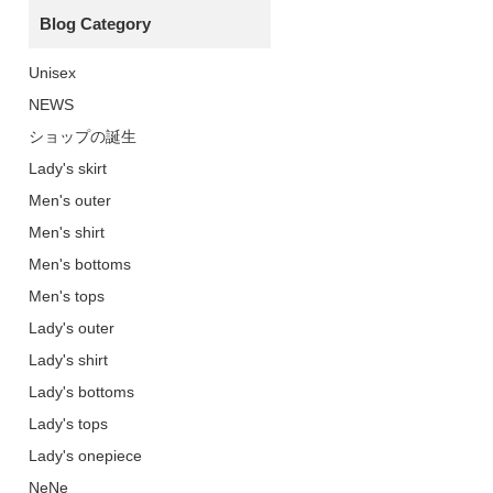
Blog Category
Unisex
NEWS
ショップの誕生
Lady's skirt
Men's outer
Men's shirt
Men's bottoms
Men's tops
Lady's outer
Lady's shirt
Lady's bottoms
Lady's tops
Lady's onepiece
NeNe