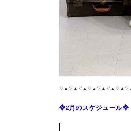
▽▲▽▲▽▲▽▲▽▲▽▲▽▲▽
❖2月のスケジュール❖