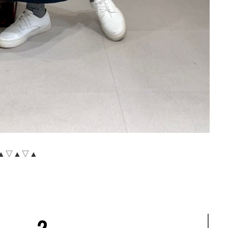
▲▽▲▽▲