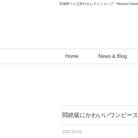
茨城県つくば市のセレクトショップ「Neutral 
コ
Home
News & Blog
ン
テ
ン
ツ
へ
ス
キ
悶絶級にかわいいワンピー
ッ
プ
2022-02-04