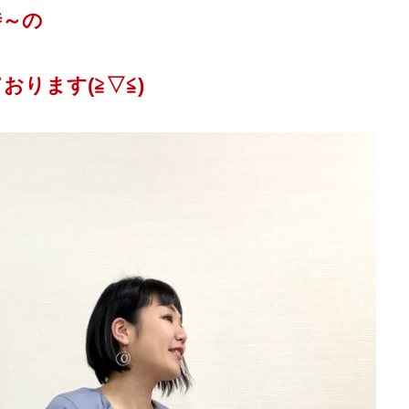
時～の
ります(≧▽≦)