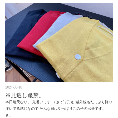
2024-05-18
※見逃し厳禁。
本日晴天なり。 鬼暑いっす…((((；ﾟДﾟ)))) 紫外線もたっぷり降り
注いでる感じなので そんな日はやっぱりこの子の出番です。
さ…