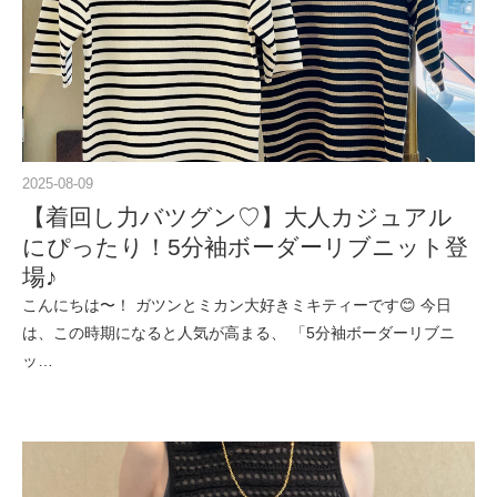
2025-08-09
【着回し力バツグン♡】大人カジュアル
にぴったり！5分袖ボーダーリブニット登
場♪
こんにちは〜！ ガツンとミカン大好きミキティーです😊 今日
は、この時期になると人気が高まる、 「5分袖ボーダーリブニ
ッ…