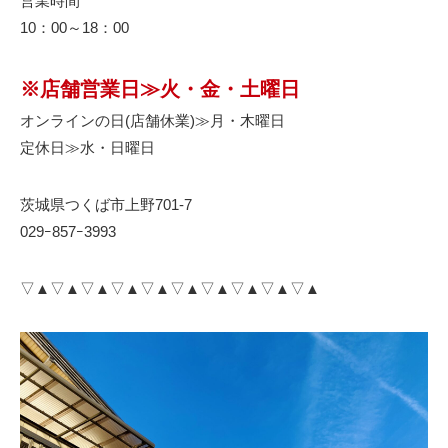
営業時間
10：00～18：00
※店舗営業日≫火・金・土曜日
オンラインの日(店舗休業)≫月・木曜日
定休日≫水・日曜日
茨城県つくば市上野701-7
029ｰ857ｰ3993
▽▲▽▲▽▲▽▲▽▲▽▲▽▲▽▲▽▲▽▲