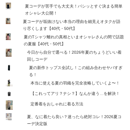
夏コーデが苦手でも大丈夫！バシッとすぐ決まる簡単
オシャレ大公開！
夏コーデが垢抜けない本当の理由を細見えオタクが語
り尽くします【40代・50代】
夏のTシャツ離れの真相といまオシャレさんの間で話題
の夏服【40代・50代】
今日から自分で選べる！2026年夏のちょうどいい着
回しコーデ
夏の新作トップス全試し！この組み合わせヤバすぎ
る！
本当に使える夏の羽織を完全攻略していくよ〜！
【これってアリ？ナシ？】なんか違う…を解決！
定番着をおしゃれに着る方法
夏、なに着たら良い？迷ったら絶対コレ！2026夏コ
ーデ決定版