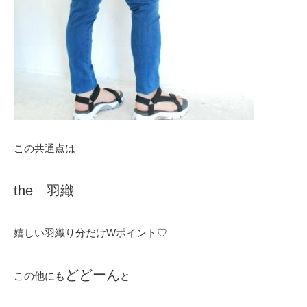
この共通点は
the 羽織
嬉しい羽織り分だけWポイント♡
どどーん
この他にも
と