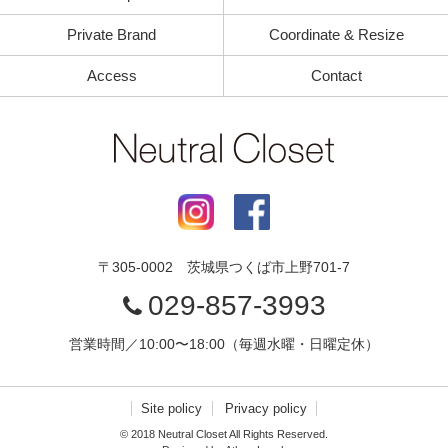
Private Brand
Coordinate & Resize
Access
Contact
〒
305-0002
茨城県
つくば市
上野701-7
029-857-3993
営業時間／10:00〜18:00（毎週水曜・日曜定休）
Site policy
Privacy policy
© 2018 Neutral Closet All Rights Reserved.