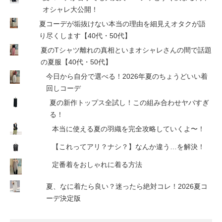
オシャレ大公開！
夏コーデが垢抜けない本当の理由を細見えオタクが語
り尽くします【40代・50代】
夏のTシャツ離れの真相といまオシャレさんの間で話題
の夏服【40代・50代】
今日から自分で選べる！2026年夏のちょうどいい着
回しコーデ
夏の新作トップス全試し！この組み合わせヤバすぎ
る！
本当に使える夏の羽織を完全攻略していくよ〜！
【これってアリ？ナシ？】なんか違う…を解決！
定番着をおしゃれに着る方法
夏、なに着たら良い？迷ったら絶対コレ！2026夏コ
ーデ決定版