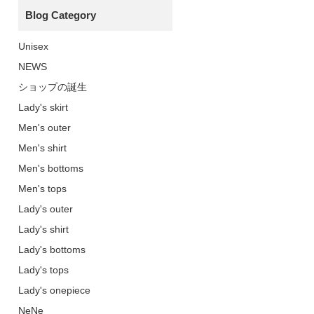
Blog Category
Unisex
NEWS
ショップの誕生
Lady's skirt
Men's outer
Men's shirt
Men's bottoms
Men's tops
Lady's outer
Lady's shirt
Lady's bottoms
Lady's tops
Lady's onepiece
NeNe