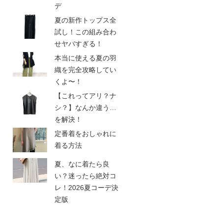
デ
夏の新作トップス全
試し！この組み合わ
せヤバすぎる！
本当に使える夏の羽
織を完全攻略してい
くよ〜！
【これってアリ？ナ
シ？】なんか違う…
を解決！
定番着をおしゃれに
着る方法
夏、なに着たら良
い？迷ったら絶対コ
レ！2026夏コーデ決
定版