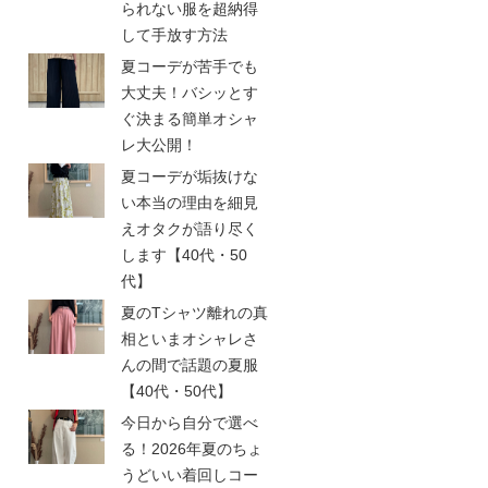
られない服を超納得
して手放す方法
夏コーデが苦手でも
大丈夫！バシッとす
ぐ決まる簡単オシャ
レ大公開！
夏コーデが垢抜けな
い本当の理由を細見
えオタクが語り尽く
します【40代・50
代】
夏のTシャツ離れの真
相といまオシャレさ
んの間で話題の夏服
【40代・50代】
今日から自分で選べ
る！2026年夏のちょ
うどいい着回しコー