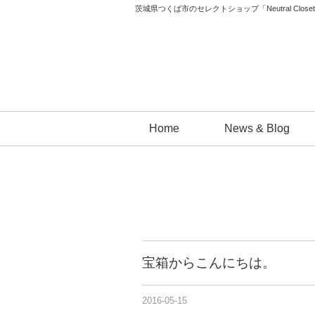
茨城県つくば市のセレクトショップ「Neutral 
コ
Home
News & Blog
ン
テ
ン
ツ
へ
ス
キ
宝箱からこんにちは。
ッ
プ
2016-05-15