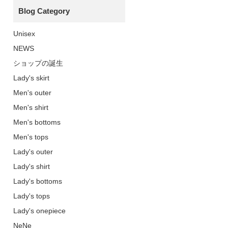
Blog Category
Unisex
NEWS
ショップの誕生
Lady's skirt
Men's outer
Men's shirt
Men's bottoms
Men's tops
Lady's outer
Lady's shirt
Lady's bottoms
Lady's tops
Lady's onepiece
NeNe