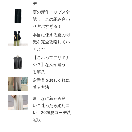
デ
夏の新作トップス全
試し！この組み合わ
せヤバすぎる！
本当に使える夏の羽
織を完全攻略してい
くよ〜！
【これってアリ？ナ
シ？】なんか違う…
を解決！
定番着をおしゃれに
着る方法
夏、なに着たら良
い？迷ったら絶対コ
レ！2026夏コーデ決
定版