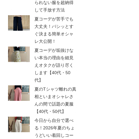
られない服を超納得
して手放す方法
夏コーデが苦手でも
大丈夫！バシッとす
ぐ決まる簡単オシャ
レ大公開！
夏コーデが垢抜けな
い本当の理由を細見
えオタクが語り尽く
します【40代・50
代】
夏のTシャツ離れの真
相といまオシャレさ
んの間で話題の夏服
【40代・50代】
今日から自分で選べ
る！2026年夏のちょ
うどいい着回しコー