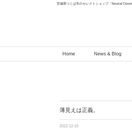
茨城県つくば市のセレクトショップ「Neutral 
コ
Home
News & Blog
ン
テ
ン
ツ
へ
ス
キ
薄見えは正義。
ッ
プ
2022-12-10