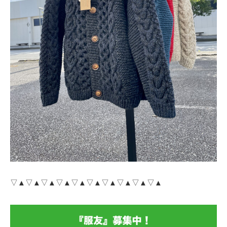
▽▲▽▲▽▲▽▲▽▲▽▲▽▲▽▲▽▲▽▲