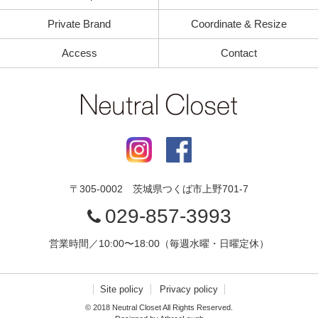
Private Brand
Coordinate & Resize
Access
Contact
〒
305-0002
茨城県
つくば市
上野701-7
029-857-3993
営業時間／10:00〜18:00（毎週水曜・日曜定休）
Site policy
Privacy policy
© 2018 Neutral Closet All Rights Reserved.