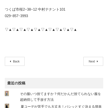
つくば市桜2−38−12 中村テナント101
029ｰ857ｰ3993
▽▲▽▲▽▲▽▲▽▲▽▲▽▲▽▲▽▲▽▲
Back
Next
最近の投稿
その服いつ捨てますか？何だかんだ捨てられない服を
超納得して手放す方法
夏コーデが苦手でも大丈夫！バシッとすぐ決まる簡単