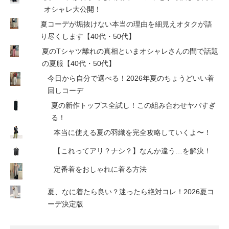
オシャレ大公開！
夏コーデが垢抜けない本当の理由を細見えオタクが語
り尽くします【40代・50代】
夏のTシャツ離れの真相といまオシャレさんの間で話題
の夏服【40代・50代】
今日から自分で選べる！2026年夏のちょうどいい着
回しコーデ
夏の新作トップス全試し！この組み合わせヤバすぎ
る！
本当に使える夏の羽織を完全攻略していくよ〜！
【これってアリ？ナシ？】なんか違う…を解決！
定番着をおしゃれに着る方法
夏、なに着たら良い？迷ったら絶対コレ！2026夏コ
ーデ決定版