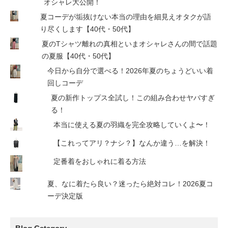
オシャレ大公開！
夏コーデが垢抜けない本当の理由を細見えオタクが語
り尽くします【40代・50代】
夏のTシャツ離れの真相といまオシャレさんの間で話題
の夏服【40代・50代】
今日から自分で選べる！2026年夏のちょうどいい着
回しコーデ
夏の新作トップス全試し！この組み合わせヤバすぎ
る！
本当に使える夏の羽織を完全攻略していくよ〜！
【これってアリ？ナシ？】なんか違う…を解決！
定番着をおしゃれに着る方法
夏、なに着たら良い？迷ったら絶対コレ！2026夏コ
ーデ決定版