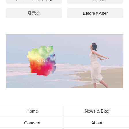
展示会
Before✵After
Home
News & Blog
Concept
About