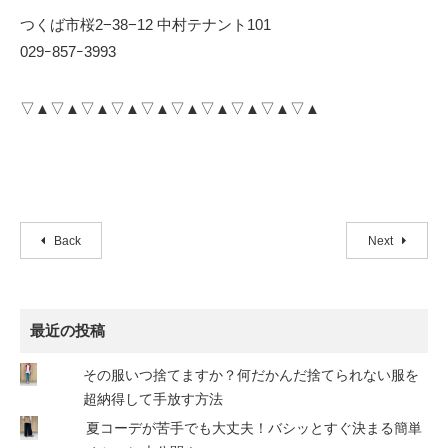
つくば市桜2−38−12 中村テナント101
029ｰ857ｰ3993
▽▲▽▲▽▲▽▲▽▲▽▲▽▲▽▲▽▲▽▲
Back
Next
最近の投稿
その服いつ捨てますか？何だかんだ捨てられない服を
超納得して手放す方法
夏コーデが苦手でも大丈夫！バシッとすぐ決まる簡単