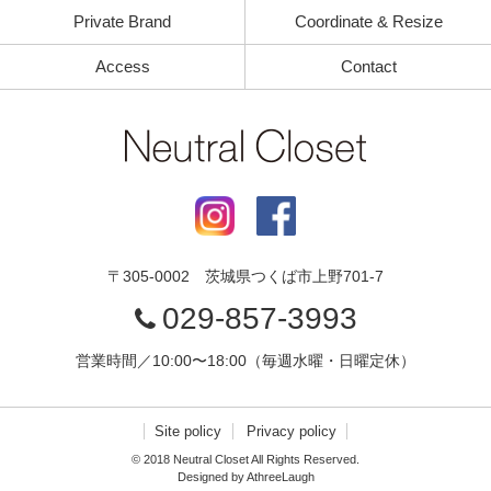
Private Brand
Coordinate & Resize
Access
Contact
〒
305-0002
茨城県
つくば市
上野701-7
029-857-3993
営業時間／10:00〜18:00（毎週水曜・日曜定休）
Site policy
Privacy policy
© 2018 Neutral Closet All Rights Reserved.
Designed by
AthreeLaugh