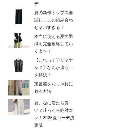
デ
夏の新作トップス全
試し！この組み合わ
せヤバすぎる！
本当に使える夏の羽
織を完全攻略してい
くよ〜！
【これってアリ？ナ
シ？】なんか違う…
を解決！
定番着をおしゃれに
着る方法
夏、なに着たら良
い？迷ったら絶対コ
レ！2026夏コーデ決
定版