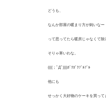
どうも、
なんか部屋の暖まり方が鈍いなー
って思ってたら暖房じゃなくて除
そりゃ寒いわな。
((((；ﾟДﾟ))))ｶﾞｸｶﾞｸﾌﾞﾙﾌﾞﾙ
他にも
せっかく大好物のケーキを買って