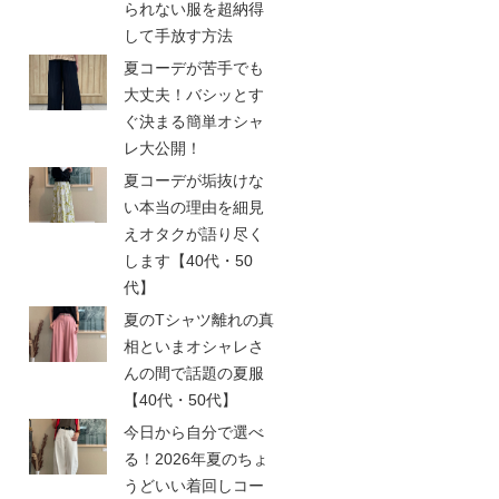
られない服を超納得
して手放す方法
夏コーデが苦手でも
大丈夫！バシッとす
ぐ決まる簡単オシャ
レ大公開！
夏コーデが垢抜けな
い本当の理由を細見
えオタクが語り尽く
します【40代・50
代】
夏のTシャツ離れの真
相といまオシャレさ
んの間で話題の夏服
【40代・50代】
今日から自分で選べ
る！2026年夏のちょ
うどいい着回しコー