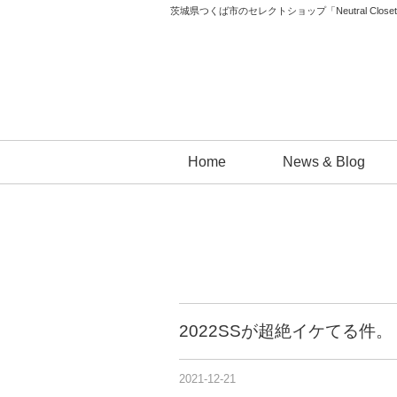
茨城県つくば市のセレクトショップ「Neutral 
コ
Home
News & Blog
ン
テ
ン
ツ
へ
ス
キ
2022SSが超絶イケてる件。
ッ
プ
2021-12-21