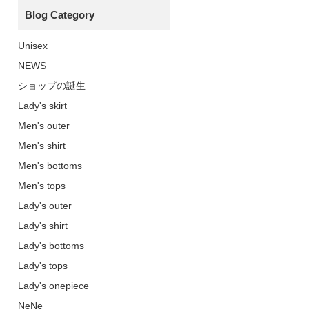
Blog Category
Unisex
NEWS
ショップの誕生
Lady's skirt
Men's outer
Men's shirt
Men's bottoms
Men's tops
Lady's outer
Lady's shirt
Lady's bottoms
Lady's tops
Lady's onepiece
NeNe