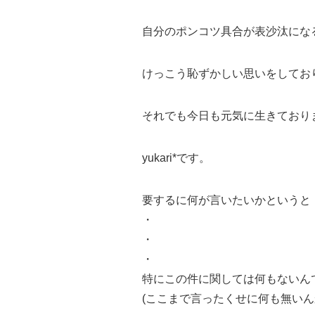
自分のポンコツ具合が表沙汰にな
けっこう恥ずかしい思いをしており
それでも今日も元気に生きており
yukari*です。
要するに何が言いたいかというと
・
・
・
特にこの件に関しては何もないん
(ここまで言ったくせに何も無いん