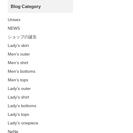
Blog Category
Unisex
NEWS
ショップの誕生
Lady's skirt
Men's outer
Men's shirt
Men's bottoms
Men's tops
Lady's outer
Lady's shirt
Lady's bottoms
Lady's tops
Lady's onepiece
NeNe