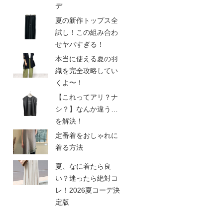
デ
夏の新作トップス全
試し！この組み合わ
せヤバすぎる！
本当に使える夏の羽
織を完全攻略してい
くよ〜！
【これってアリ？ナ
シ？】なんか違う…
を解決！
定番着をおしゃれに
着る方法
夏、なに着たら良
い？迷ったら絶対コ
レ！2026夏コーデ決
定版