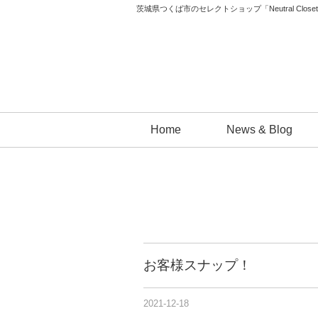
茨城県つくば市のセレクトショップ「Neutral 
コ
Home
News & Blog
ン
テ
ン
ツ
へ
ス
キ
お客様スナップ！
ッ
プ
2021-12-18