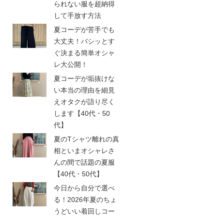
られない服を超納得
して手放す方法
夏コーデが苦手でも
大丈夫！バシッとす
ぐ決まる簡単オシャ
レ大公開！
夏コーデが垢抜けな
い本当の理由を細見
えオタクが語り尽く
します【40代・50
代】
夏のTシャツ離れの真
相といまオシャレさ
んの間で話題の夏服
【40代・50代】
今日から自分で選べ
る！2026年夏のちょ
うどいい着回しコー