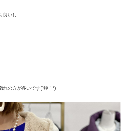
も良いし
れの方が多いです(´艸｀*)