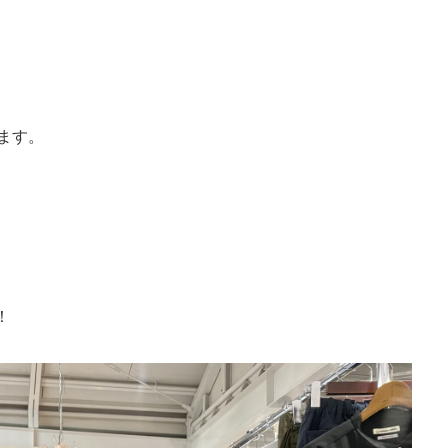
ます。
！