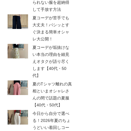
られない服を超納得
して手放す方法
夏コーデが苦手でも
大丈夫！バシッとす
ぐ決まる簡単オシャ
レ大公開！
夏コーデが垢抜けな
い本当の理由を細見
えオタクが語り尽く
します【40代・50
代】
夏のTシャツ離れの真
相といまオシャレさ
んの間で話題の夏服
【40代・50代】
今日から自分で選べ
る！2026年夏のちょ
うどいい着回しコー