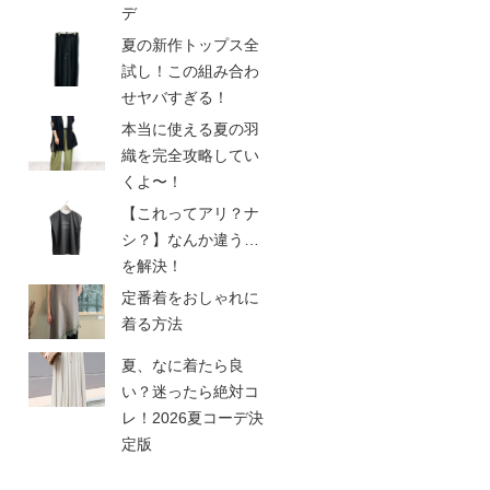
デ
夏の新作トップス全
試し！この組み合わ
せヤバすぎる！
本当に使える夏の羽
織を完全攻略してい
くよ〜！
【これってアリ？ナ
シ？】なんか違う…
を解決！
定番着をおしゃれに
着る方法
夏、なに着たら良
い？迷ったら絶対コ
レ！2026夏コーデ決
定版