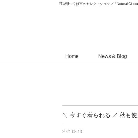
茨城県つくば市のセレクトショップ「Neutral 
コ
Home
News & Blog
ン
テ
ン
ツ
へ
ス
キ
＼ 今すぐ着られる ／ 秋も
ッ
プ
2021-08-13