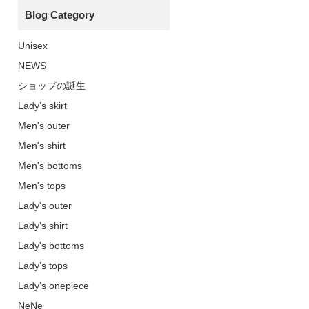
Blog Category
Unisex
NEWS
ショップの誕生
Lady's skirt
Men's outer
Men's shirt
Men's bottoms
Men's tops
Lady's outer
Lady's shirt
Lady's bottoms
Lady's tops
Lady's onepiece
NeNe