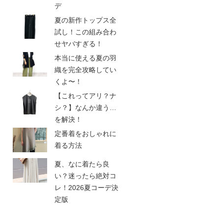
デ
夏の新作トップス全
試し！この組み合わ
せヤバすぎる！
本当に使える夏の羽
織を完全攻略してい
くよ〜！
【これってアリ？ナ
シ？】なんか違う…
を解決！
定番着をおしゃれに
着る方法
夏、なに着たら良
い？迷ったら絶対コ
レ！2026夏コーデ決
定版