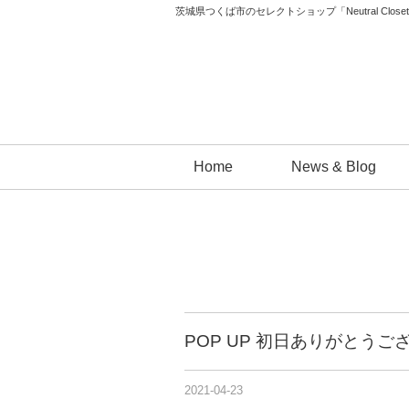
茨城県つくば市のセレクトショップ「Neutral 
コ
Home
News & Blog
ン
テ
ン
ツ
へ
ス
キ
POP UP 初日ありがとうご
ッ
プ
2021-04-23