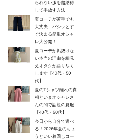
られない服を超納得
して手放す方法
夏コーデが苦手でも
大丈夫！バシッとす
ぐ決まる簡単オシャ
レ大公開！
夏コーデが垢抜けな
い本当の理由を細見
えオタクが語り尽く
します【40代・50
代】
夏のTシャツ離れの真
相といまオシャレさ
んの間で話題の夏服
【40代・50代】
今日から自分で選べ
る！2026年夏のちょ
うどいい着回しコー