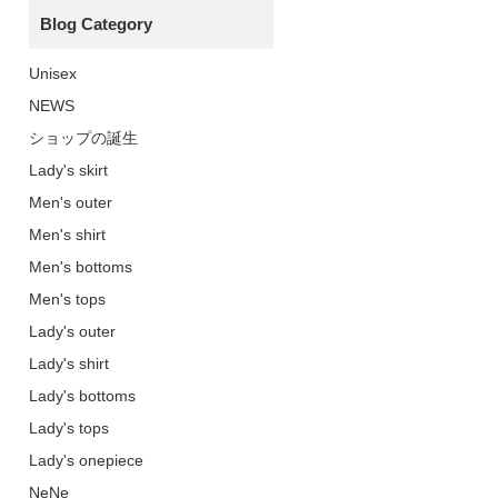
Blog Category
Unisex
NEWS
ショップの誕生
Lady's skirt
Men's outer
Men's shirt
Men's bottoms
Men's tops
Lady's outer
Lady's shirt
Lady's bottoms
Lady's tops
Lady's onepiece
NeNe