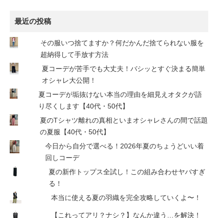
最近の投稿
その服いつ捨てますか？何だかんだ捨てられない服を
超納得して手放す方法
夏コーデが苦手でも大丈夫！バシッとすぐ決まる簡単
オシャレ大公開！
夏コーデが垢抜けない本当の理由を細見えオタクが語
り尽くします【40代・50代】
夏のTシャツ離れの真相といまオシャレさんの間で話題
の夏服【40代・50代】
今日から自分で選べる！2026年夏のちょうどいい着
回しコーデ
夏の新作トップス全試し！この組み合わせヤバすぎ
る！
本当に使える夏の羽織を完全攻略していくよ〜！
【これってアリ？ナシ？】なんか違う…を解決！