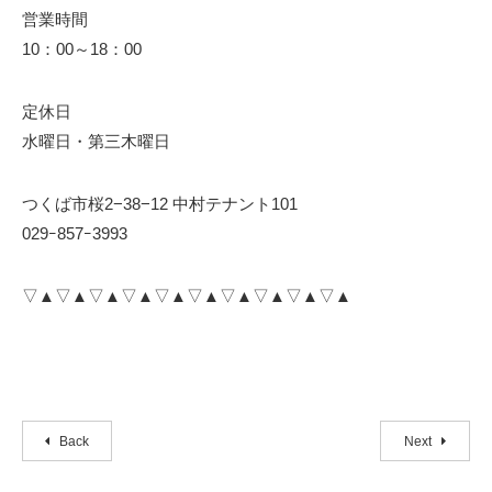
営業時間
10：00～18：00
定休日
水曜日・第三木曜日
つくば市桜2−38−12 中村テナント101
029ｰ857ｰ3993
▽▲▽▲▽▲▽▲▽▲▽▲▽▲▽▲▽▲▽▲
Back
Next