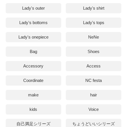
Lady's outer
Lady's shirt
Lady's bottoms
Lady's tops
Lady's onepiece
NeNe
Bag
Shoes
Accessory
Access
Coordinate
NC festa
make
hair
kids
Voice
自己満足シリーズ
ちょうどいいシリーズ