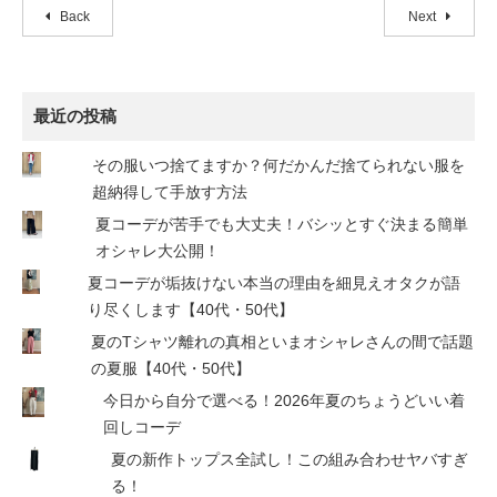
Back
Next
最近の投稿
その服いつ捨てますか？何だかんだ捨てられない服を
超納得して手放す方法
夏コーデが苦手でも大丈夫！バシッとすぐ決まる簡単
オシャレ大公開！
夏コーデが垢抜けない本当の理由を細見えオタクが語
り尽くします【40代・50代】
夏のTシャツ離れの真相といまオシャレさんの間で話題
の夏服【40代・50代】
今日から自分で選べる！2026年夏のちょうどいい着
回しコーデ
夏の新作トップス全試し！この組み合わせヤバすぎ
る！