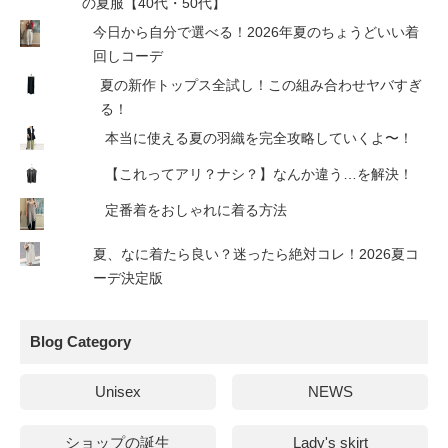
の夏服【40代・50代】
今日から自分で選べる！2026年夏のちょうどいい着
回しコーデ
夏の新作トップス全試し！この組み合わせヤバすぎ
る！
本当に使える夏の羽織を完全攻略していくよ〜！
【これってアリ？ナシ？】なんか違う…を解決！
定番着をおしゃれに着る方法
夏、なに着たら良い？迷ったら絶対コレ！2026夏コ
ーデ決定版
Blog Category
Unisex
NEWS
ショップの誕生
Lady's skirt