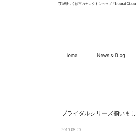
茨城県つくば市のセレクトショップ「Neutral 
コ
Home
News & Blog
ン
テ
ン
ツ
へ
ス
キ
ブライダルシリーズ揃いま
ッ
プ
2019-05-20