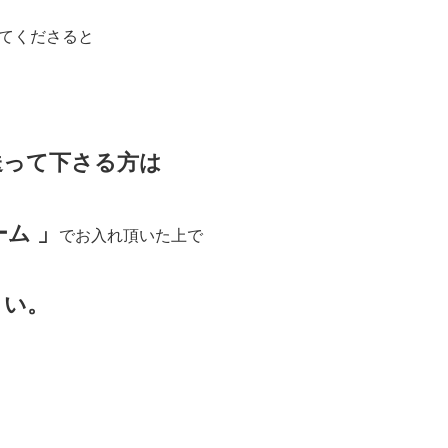
ってくださると
送って下さる方は
ム 」
でお入れ頂いた上で
さい。