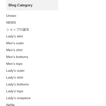
Blog Category
Unisex
NEWS
ショップの誕生
Lady's skirt
Men's outer
Men's shirt
Men's bottoms
Men's tops
Lady's outer
Lady's shirt
Lady's bottoms
Lady's tops
Lady's onepiece
NeNe