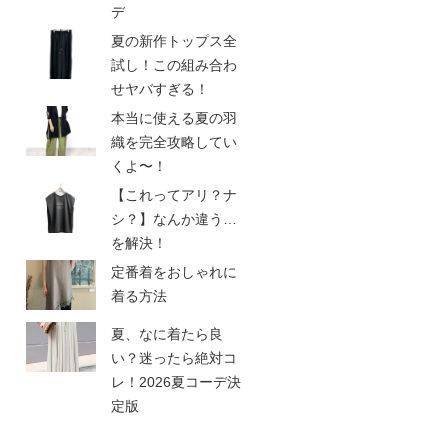
デ
夏の新作トップス全
試し！この組み合わ
せヤバすぎる！
本当に使える夏の羽
織を完全攻略してい
くよ〜！
【これってアリ？ナ
シ？】なんか違う…
を解決！
定番着をおしゃれに
着る方法
夏、なに着たら良
い？迷ったら絶対コ
レ！2026夏コーデ決
定版