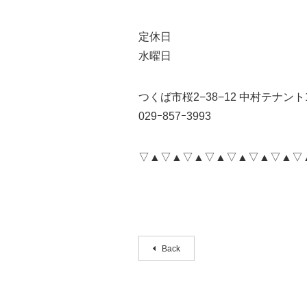
定休日
水曜日
つくば市桜2−38−12 中村テナント1
029ｰ857ｰ3993
▽▲▽▲▽▲▽▲▽▲▽▲▽▲▽
Back