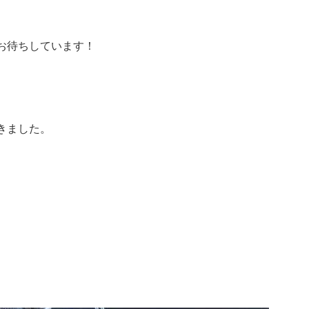
お待ちしています！
きました。
じ
い