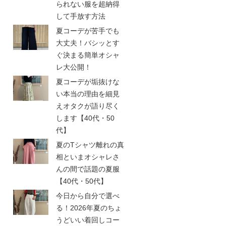
られない服を超納得
して手放す方法
夏コーデが苦手でも
大丈夫！バシッとす
ぐ決まる簡単オシャ
レ大公開！
夏コーデが垢抜けな
い本当の理由を細見
えオタクが語り尽く
します【40代・50
代】
夏のTシャツ離れの真
相といまオシャレさ
んの間で話題の夏服
【40代・50代】
今日から自分で選べ
る！2026年夏のちょ
うどいい着回しコー