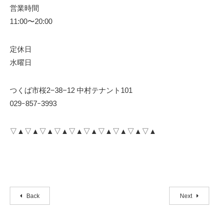
営業時間
11:00〜20:00
定休日
水曜日
つくば市桜2−38−12 中村テナント101
029ｰ857ｰ3993
▽▲▽▲▽▲▽▲▽▲▽▲▽▲▽▲▽▲▽▲
Back
Next