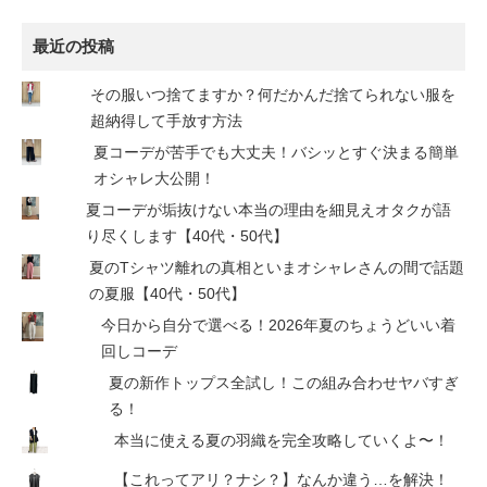
最近の投稿
その服いつ捨てますか？何だかんだ捨てられない服を
超納得して手放す方法
夏コーデが苦手でも大丈夫！バシッとすぐ決まる簡単
オシャレ大公開！
夏コーデが垢抜けない本当の理由を細見えオタクが語
り尽くします【40代・50代】
夏のTシャツ離れの真相といまオシャレさんの間で話題
の夏服【40代・50代】
今日から自分で選べる！2026年夏のちょうどいい着
回しコーデ
夏の新作トップス全試し！この組み合わせヤバすぎ
る！
本当に使える夏の羽織を完全攻略していくよ〜！
【これってアリ？ナシ？】なんか違う…を解決！