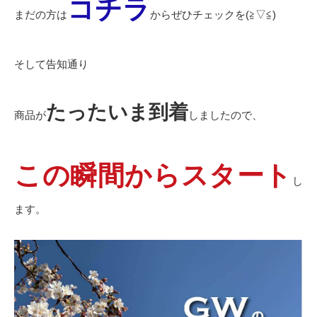
コチラ
まだの方は
からぜひチェックを(≧▽≦)
そして告知通り
たったいま到着
商品が
しましたので、
この瞬間からスタート
し
ます。