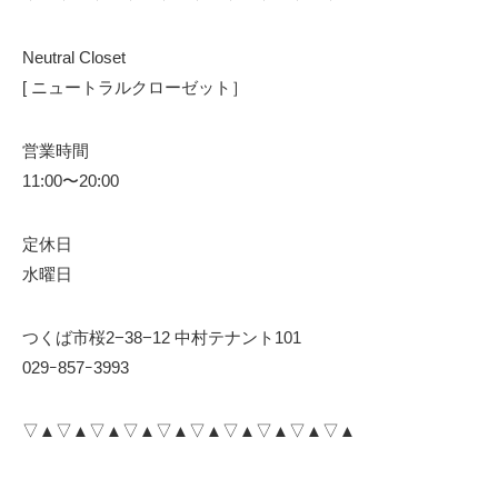
Neutral Closet
[ ニュートラルクローゼット］
営業時間
11:00〜20:00
定休日
水曜日
つくば市桜2−38−12 中村テナント101
029ｰ857ｰ3993
▽▲▽▲▽▲▽▲▽▲▽▲▽▲▽▲▽▲▽▲