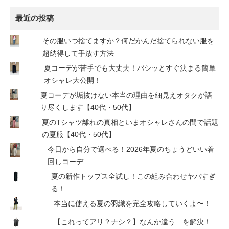
最近の投稿
その服いつ捨てますか？何だかんだ捨てられない服を
超納得して手放す方法
夏コーデが苦手でも大丈夫！バシッとすぐ決まる簡単
オシャレ大公開！
夏コーデが垢抜けない本当の理由を細見えオタクが語
り尽くします【40代・50代】
夏のTシャツ離れの真相といまオシャレさんの間で話題
の夏服【40代・50代】
今日から自分で選べる！2026年夏のちょうどいい着
回しコーデ
夏の新作トップス全試し！この組み合わせヤバすぎ
る！
本当に使える夏の羽織を完全攻略していくよ〜！
【これってアリ？ナシ？】なんか違う…を解決！