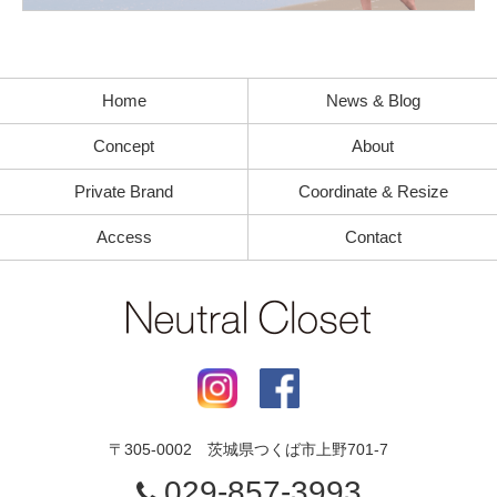
Home
News & Blog
Concept
About
Private Brand
Coordinate & Resize
Access
Contact
〒
305-0002
茨城県
つくば市
上野701-7
029-857-3993