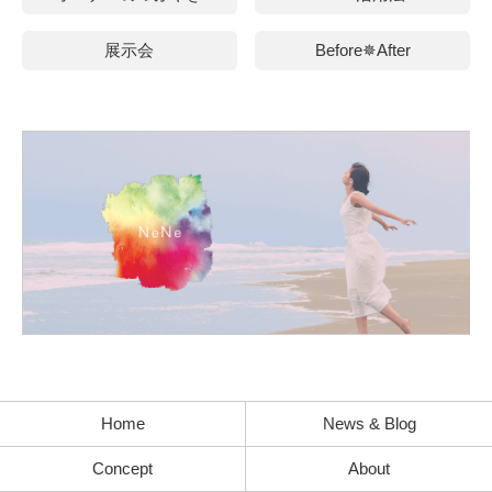
展示会
Before✵After
Home
News & Blog
Concept
About