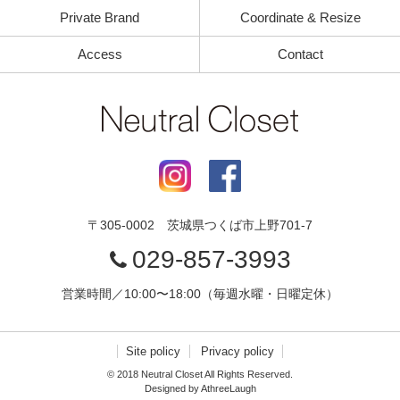
Private Brand
Coordinate & Resize
Access
Contact
〒
305-0002
茨城県
つくば市
上野701-7
029-857-3993
営業時間／10:00〜18:00（毎週水曜・日曜定休）
Site policy
Privacy policy
© 2018 Neutral Closet All Rights Reserved.
Designed by
AthreeLaugh