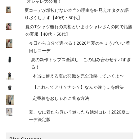
オシャレ大公開！
夏コーデが垢抜けない本当の理由を細見えオタクが語
り尽くします【40代・50代】
夏のTシャツ離れの真相といまオシャレさんの間で話題
の夏服【40代・50代】
今日から自分で選べる！2026年夏のちょうどいい着
回しコーデ
夏の新作トップス全試し！この組み合わせヤバすぎ
る！
本当に使える夏の羽織を完全攻略していくよ〜！
【これってアリ？ナシ？】なんか違う…を解決！
定番着をおしゃれに着る方法
夏、なに着たら良い？迷ったら絶対コレ！2026夏コ
ーデ決定版