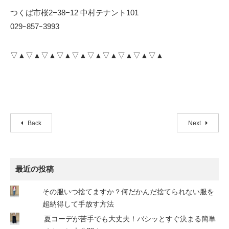
つくば市桜2−38−12 中村テナント101
029ｰ857ｰ3993
▽▲▽▲▽▲▽▲▽▲▽▲▽▲▽▲▽▲▽▲
Back
Next
最近の投稿
その服いつ捨てますか？何だかんだ捨てられない服を
超納得して手放す方法
夏コーデが苦手でも大丈夫！バシッとすぐ決まる簡単