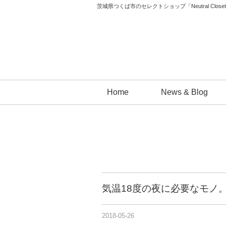
茨城県つくば市のセレクトショップ「Neutral 
コ
Home
News & Blog
ン
テ
ン
ツ
へ
ス
キ
気温18度の夜に必要なモノ
ッ
プ
2018-05-26