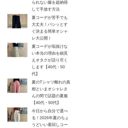
られない服を超納得
して手放す方法
夏コーデが苦手でも
大丈夫！バシッとす
ぐ決まる簡単オシャ
レ大公開！
夏コーデが垢抜けな
い本当の理由を細見
えオタクが語り尽く
します【40代・50
代】
夏のTシャツ離れの真
相といまオシャレさ
んの間で話題の夏服
【40代・50代】
今日から自分で選べ
る！2026年夏のちょ
うどいい着回しコー