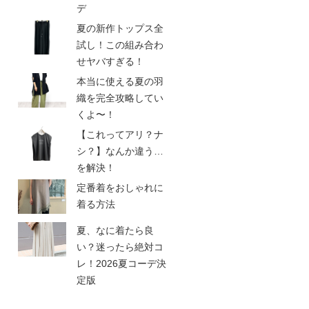
デ
夏の新作トップス全
試し！この組み合わ
せヤバすぎる！
本当に使える夏の羽
織を完全攻略してい
くよ〜！
【これってアリ？ナ
シ？】なんか違う…
を解決！
定番着をおしゃれに
着る方法
夏、なに着たら良
い？迷ったら絶対コ
レ！2026夏コーデ決
定版