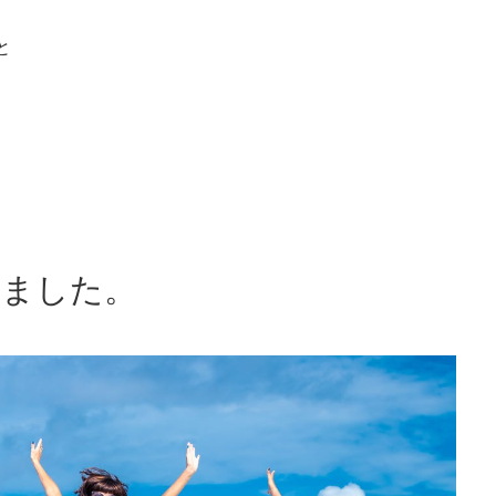
と
いました。