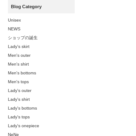
Blog Category
Unisex
NEWS
ショップの誕生
Lady's skirt
Men's outer
Men's shirt
Men's bottoms
Men's tops
Lady's outer
Lady's shirt
Lady's bottoms
Lady's tops
Lady's onepiece
NeNe