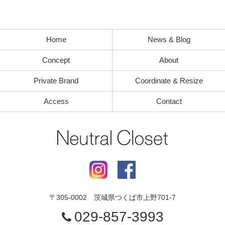
Home
News & Blog
Concept
About
Private Brand
Coordinate & Resize
Access
Contact
〒
305-0002
茨城県
つくば市
上野701-7
029-857-3993