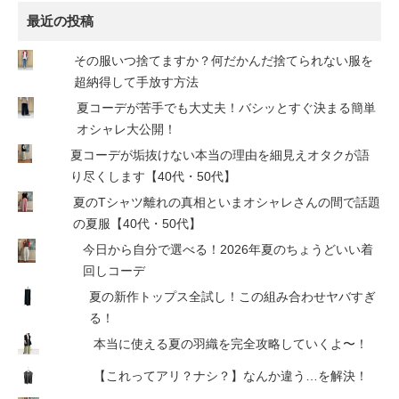
最近の投稿
その服いつ捨てますか？何だかんだ捨てられない服を
超納得して手放す方法
夏コーデが苦手でも大丈夫！バシッとすぐ決まる簡単
オシャレ大公開！
夏コーデが垢抜けない本当の理由を細見えオタクが語
り尽くします【40代・50代】
夏のTシャツ離れの真相といまオシャレさんの間で話題
の夏服【40代・50代】
今日から自分で選べる！2026年夏のちょうどいい着
回しコーデ
夏の新作トップス全試し！この組み合わせヤバすぎ
る！
本当に使える夏の羽織を完全攻略していくよ〜！
【これってアリ？ナシ？】なんか違う…を解決！