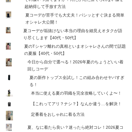
超納得して手放す方法
夏コーデが苦手でも大丈夫！バシッとすぐ決まる簡単
オシャレ大公開！
夏コーデが垢抜けない本当の理由を細見えオタクが語
り尽くします【40代・50代】
夏のTシャツ離れの真相といまオシャレさんの間で話題
の夏服【40代・50代】
今日から自分で選べる！2026年夏のちょうどいい着
回しコーデ
夏の新作トップス全試し！この組み合わせヤバすぎ
る！
本当に使える夏の羽織を完全攻略していくよ〜！
【これってアリ？ナシ？】なんか違う…を解決！
定番着をおしゃれに着る方法
夏、なに着たら良い？迷ったら絶対コレ！2026夏コ