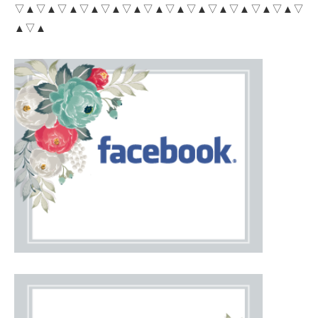
▽▲▽▲▽▲▽▲▽▲▽▲▽▲▽▲▽▲▽▲▽▲▽▲▽▲▽
▲▽▲