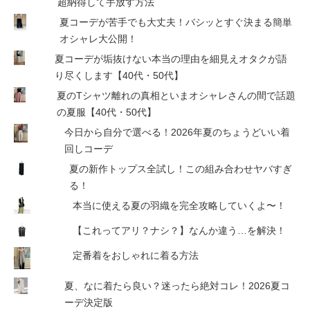
超納得して手放す方法
夏コーデが苦手でも大丈夫！バシッとすぐ決まる簡単
オシャレ大公開！
夏コーデが垢抜けない本当の理由を細見えオタクが語
り尽くします【40代・50代】
夏のTシャツ離れの真相といまオシャレさんの間で話題
の夏服【40代・50代】
今日から自分で選べる！2026年夏のちょうどいい着
回しコーデ
夏の新作トップス全試し！この組み合わせヤバすぎ
る！
本当に使える夏の羽織を完全攻略していくよ〜！
【これってアリ？ナシ？】なんか違う…を解決！
定番着をおしゃれに着る方法
夏、なに着たら良い？迷ったら絶対コレ！2026夏コ
ーデ決定版