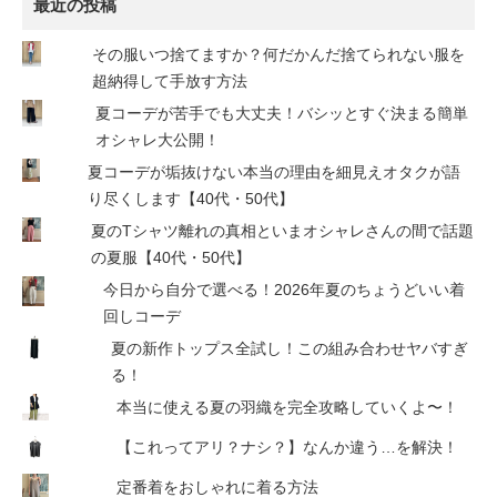
最近の投稿
その服いつ捨てますか？何だかんだ捨てられない服を
超納得して手放す方法
夏コーデが苦手でも大丈夫！バシッとすぐ決まる簡単
オシャレ大公開！
夏コーデが垢抜けない本当の理由を細見えオタクが語
り尽くします【40代・50代】
夏のTシャツ離れの真相といまオシャレさんの間で話題
の夏服【40代・50代】
今日から自分で選べる！2026年夏のちょうどいい着
回しコーデ
夏の新作トップス全試し！この組み合わせヤバすぎ
る！
本当に使える夏の羽織を完全攻略していくよ〜！
【これってアリ？ナシ？】なんか違う…を解決！
定番着をおしゃれに着る方法