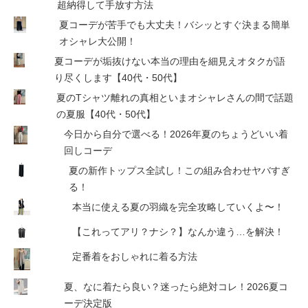
超納得して手放す方法
夏コーデが苦手でも大丈夫！バシッとすぐ決まる簡単
オシャレ大公開！
夏コーデが垢抜けない本当の理由を細見えオタクが語
り尽くします【40代・50代】
夏のTシャツ離れの真相といまオシャレさんの間で話題
の夏服【40代・50代】
今日から自分で選べる！2026年夏のちょうどいい着
回しコーデ
夏の新作トップス全試し！この組み合わせヤバすぎ
る！
本当に使える夏の羽織を完全攻略していくよ〜！
【これってアリ？ナシ？】なんか違う…を解決！
定番着をおしゃれに着る方法
夏、なに着たら良い？迷ったら絶対コレ！2026夏コ
ーデ決定版