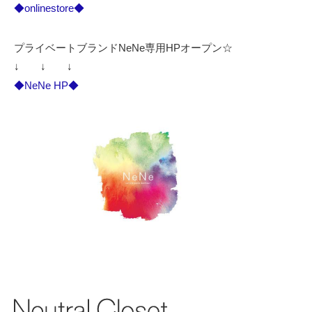
◆onlinestore◆
プライベートブランドNeNe専用HPオープン☆
↓ ↓ ↓
◆NeNe HP◆