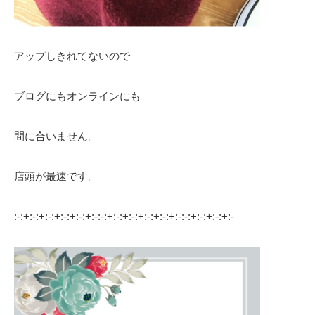
アップしきれてないので
ブログにもオンラインにも
間に合いません。
店頭が最速です。
:-:+:-:+:-:+:-:+:-:+:-:-:+:-:+:-:+:-:+:-:+:-:-:+:-:+:-:+:-