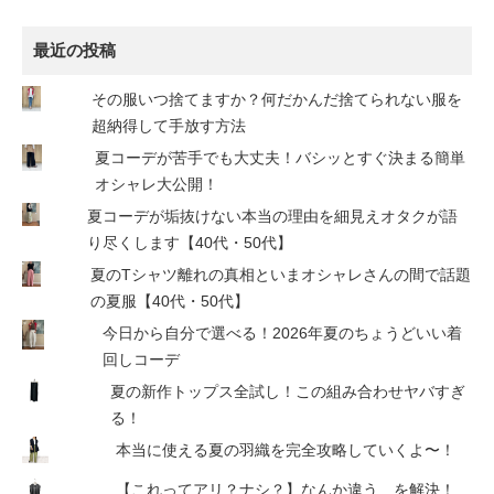
最近の投稿
その服いつ捨てますか？何だかんだ捨てられない服を
超納得して手放す方法
夏コーデが苦手でも大丈夫！バシッとすぐ決まる簡単
オシャレ大公開！
夏コーデが垢抜けない本当の理由を細見えオタクが語
り尽くします【40代・50代】
夏のTシャツ離れの真相といまオシャレさんの間で話題
の夏服【40代・50代】
今日から自分で選べる！2026年夏のちょうどいい着
回しコーデ
夏の新作トップス全試し！この組み合わせヤバすぎ
る！
本当に使える夏の羽織を完全攻略していくよ〜！
【これってアリ？ナシ？】なんか違う…を解決！