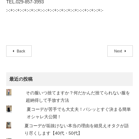
TEL.029-857-3993
:-:+:-:+:-:+:-:+:-:+:-:-:+:-:+:-:+:-:+:-:+:-:-:+:-:+:-:+:-
Back
Next
最近の投稿
その服いつ捨てますか？何だかんだ捨てられない服を
超納得して手放す方法
夏コーデが苦手でも大丈夫！バシッとすぐ決まる簡単
オシャレ大公開！
夏コーデが垢抜けない本当の理由を細見えオタクが語
り尽くします【40代・50代】