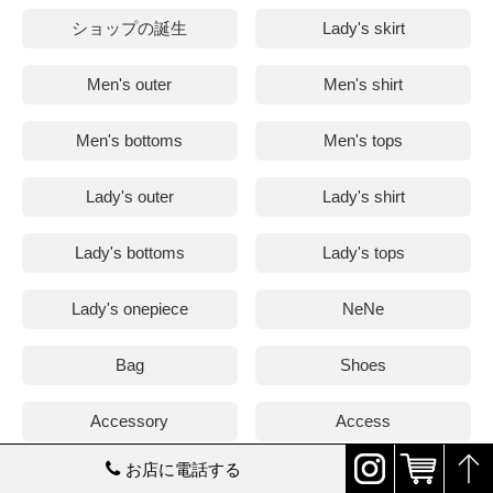
ショップの誕生
Lady's skirt
Men's outer
Men's shirt
Men's bottoms
Men's tops
Lady's outer
Lady's shirt
Lady's bottoms
Lady's tops
Lady's onepiece
NeNe
Bag
Shoes
Accessory
Access
お店に電話する
Coordinate
NC festa